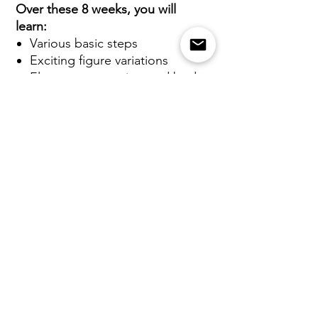
Over these 8 weeks, you will
learn:
Various basic steps
Exciting figure variations
Elegant turns, spins, and body
movements
Effective partner leading and
following
Precise timing and rhythm
sense
Refinement of dance technique