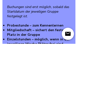
Buchungen sind erst möglich, sobald das
Startdatum der jeweiligen Gruppe
festgelegt ist.
Probestunde – zum Kennenlernen
Mitgliedschaft – sichert den festen
Platz in der Gruppe
Einzelstunden – möglich, wenn in der
jeweiligen Woche Plätze frei sind
Unsere Philosophie
Das Kind steht im Mittelpunkt
Lernen mit Freude, ohne Druck
Respektvoller, wertschätzender
Umgang
Förderung von Selbstvertrauen &
Bewegung