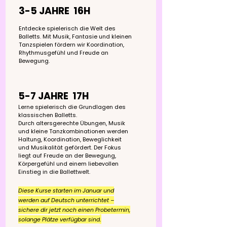
3-5 JAHRE 16H
​Entdecke spielerisch die Welt des
Balletts. Mit Musik, Fantasie und kleinen
Tanzspielen fördern wir Koordination,
Rhythmusgefühl und Freude an
Bewegung.
5
-7 JAHRE 17H
Lerne spielerisch die Grundlagen des
klassischen Balletts.
Durch altersgerechte Übungen, Musik
und kleine Tanzkombinationen werden
Haltung, Koordination, Beweglichkeit
und Musikalität gefördert. Der Fokus
liegt auf Freude an der Bewegung,
Körpergefühl und einem liebevollen
Einstieg in die Ballettwelt.
Diese Kurse starten im Januar und
werden auf Deutsch unterrichtet –
sichere dir jetzt noch einen Probetermin,
.
solange Plätze verfügbar sind