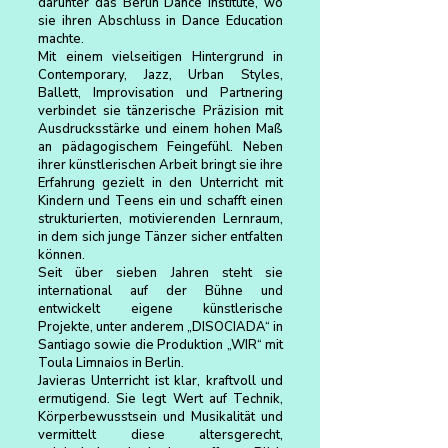
darunter das Berlin Dance Institute, wo
sie ihren Abschluss in Dance Education
machte.
Mit einem vielseitigen Hintergrund in
Contemporary, Jazz, Urban Styles,
Ballett, Improvisation und Partnering
verbindet sie tänzerische Präzision mit
Ausdrucksstärke und einem hohen Maß
an pädagogischem Feingefühl. Neben
ihrer künstlerischen Arbeit bringt sie ihre
Erfahrung gezielt in den Unterricht mit
Kindern und Teens ein und schafft einen
strukturierten, motivierenden Lernraum,
in dem sich junge Tänzer sicher entfalten
können.
Seit über sieben Jahren steht sie
international auf der Bühne und
entwickelt eigene künstlerische
Projekte, unter anderem „DISOCIADA“ in
Santiago sowie die Produktion „WIR“ mit
Toula Limnaios in Berlin.
Javieras Unterricht ist klar, kraftvoll und
ermutigend. Sie legt Wert auf Technik,
Körperbewusstsein und Musikalität und
vermittelt diese altersgerecht,