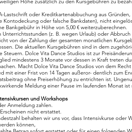
eweiligen Höhe zusätzlich zu den Kursgebühren zu bezah
A-Lastschrift oder Kreditkartenabbuchung aus Gründen,
nde Kontodeckung oder falsche Bankdaten), nicht eingelö
ene Bankgebühr in Höhe von 5,00 € weiterzuberechnen.
 Unterrichtsstunden (z. B. wegen Urlaub) oder Abbruch
nicht von der Zahlung der gesamten monatlichen Kursgeb
ossen. Die aktuellen Kursgebühren sind in dem zugehöri
ve Steuern. Dolce Vita Dance Studios ist zur Preisänderu
glied mindestens 3 Monate vor dessen in Kraft treten 
machen. Macht Dolce Vita Dance Studios von dem Recht
ed mit einer Frist von 14 Tagen außeror- dentlich zum 
atsbeitrag ohne Preiserhöhung zu entrichten ist. Ungen
ckwirkende Meldung einer Pause im laufenden Monat ist 
ntensivkursen und Workshops
 der Anmeldung zahlen.
Erscheinen nicht erstattet.
ndestzahl behalten wir uns vor, dass Intensivkurse oder
 werden können,
zahlte Betrag sofort erstattet oder für einen folgenden