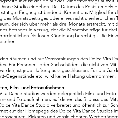
gszeitpunkt ist der Ablauf der Mindestvertragslaufzeit
ta Dance Studio eingehen. Das Datum des Poststempels 
estätigte Eingang ist bindend. Kommt das Mitglied für d
ng des Monatsbeitrages oder eines nicht unerheblichen 
raum, der sich über mehr als drei Monate erstreckt, mit 
es Betrages in Verzug, der die Monatsbeiträge für drei 
rordentlichen fristlosen Kündigung berechtigt. Die Einwi
estehen.
 den Räumen und auf Veranstaltungen des Dolce Vita Da
des. Für Personen- oder Sachschäden, die nicht von Mita
werden, ist jede Haftung aus- geschlossen. Für die Gar
rt)-Gegenstände etc. wird keine Haftung übernommen.
lten, Film- und Fotoaufnahmen
ita Dance Studios werden gelegentlich Film- und Foto-
 Film- und Fotoaufnahmen, auf denen das Bildniss des Mitg
ce Vita Dance Studio verbreitet und öffentlich zur Sch
ernet auf der Homepage des Dolce Vita Dance Studios i
ebroschüren, Plakaten und vergleichbaren Werbeträgern.