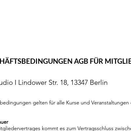
DANCE SOCIALS
KINDERKURSE
LEHRER
PREISE
RÄUME MIE
HÄFTSBEDINGUNGEN AGB FÜR MITGLI
dio I Lindower Str. 18, 13347 Berlin
bedingungen gelten für alle Kurse und Veranstaltungen
auer
tgliedervertrages kommt es zum Vertragsschluss zwische