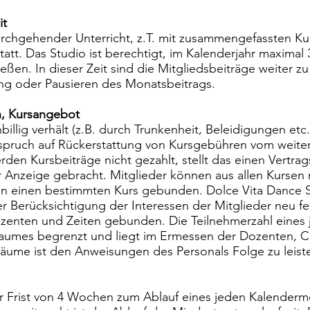
it
urchgehender Unterricht, z.T. mit zusammengefassten Ku
tatt. Das Studio ist berechtigt, im Kalenderjahr maxima
ießen. In dieser Zeit sind die Mitgliedsbeiträge weiter z
ung oder Pausieren des Monatsbeitrags.
, Kursangebot
billig verhält (z.B. durch Trunkenheit, Beleidigungen etc. 
pruch auf Rückerstattung von Kursgebühren vom weiter
en Kursbeiträge nicht gezahlt, stellt das einen Vertrag
 Anzeige gebracht. Mitglieder können aus allen Kursen 
an einen bestimmten Kurs gebunden. Dolce Vita Dance St
r Berücksichtigung der Interessen der Mitglieder neu f
zenten und Zeiten gebunden. Die Teilnehmerzahl eines j
aumes begrenzt und liegt im Ermessen der Dozenten, 
sräume ist den Anweisungen des Personals Folge zu leist
er Frist von 4 Wochen zum Ablauf eines jeden Kalender