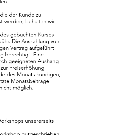
len.
 die der Kunde zu
st werden, behalten wir
 des gebuchten Kurses
ühr. Die Auszahlung von
gen Vertrag aufgeführt
ng berechtigt. Eine
durch geeigneten Aushang
 zur Preiserhöhung
Ende des Monats kündigen,
utzte Monatsbeiträge
nicht möglich.
 Workshops unsererseits
 Workshop gutgeschrieben.