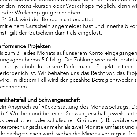
vor den Intensivkursen oder Workshops möglich, dann wir
rs oder Workshop gutgeschrieben.
24 Std. wird der Betrag nicht erstattet.
h mit einem Gutschein angemeldet hast und innerhalb vo
st, gilt der Gutschein damit als eingelöst.
erformance Projekten
s zum 3. jedes Monats auf unserem Konto eingegangen s
ungsgebühr von 5 € fällig. Die Zahlung wird nicht erstat
trierungsgebühr für unsere Performance-Projekte ist eine 
erforderlich ist. Wir behalten uns das Recht vor, das Pr
wird. In diesem Fall wird der gezahlte Betrag entweder so
eschrieben.
ankheitsfall und Schwangerschaft
kein Anspruch auf Rückerstattung des Monatsbeitrags. De
b 6 Wochen und bei einer Schwangerschaft jeweils unter
aus beruflichen oder schulischen Gründen (z.B. vorüber
Unterbrechungsdauer mehr als zwei Monate umfasst und s
le nachgewiesen wird, wobei die Mindestvertragslaufzeit