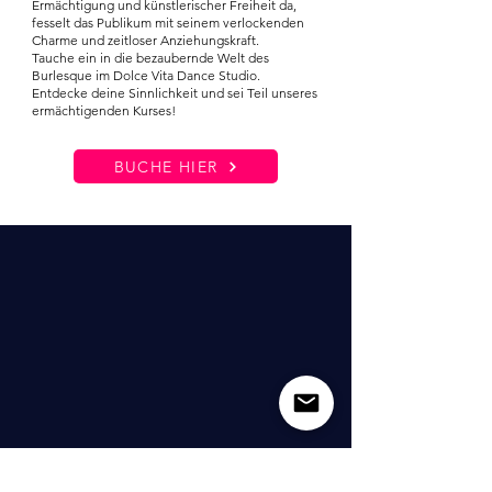
Ermächtigung und künstlerischer Freiheit da,
fesselt das Publikum mit seinem verlockenden
Charme und zeitloser Anziehungskraft.
Tauche ein in die bezaubernde Welt des
Burlesque im Dolce Vita Dance Studio.
Entdecke deine Sinnlichkeit und sei Teil unseres
ermächtigenden Kurses!
BUCHE HIER