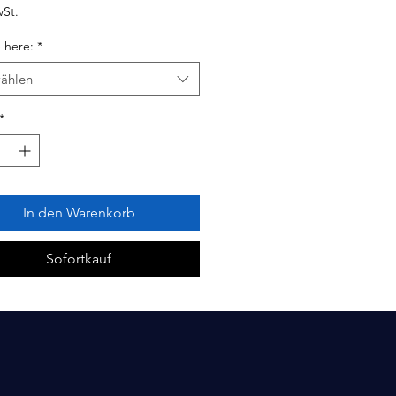
wSt.
 here:
*
ählen
*
In den Warenkorb
Sofortkauf