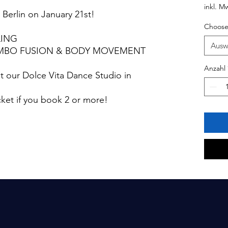
inkl. M
Berlin on January 21st!
Choose
LING
Ausw
 MAMBO FUSION & BODY MOVEMENT
Anzahl
 our Dolce Vita Dance Studio in
n
cket if you book 2 or more!