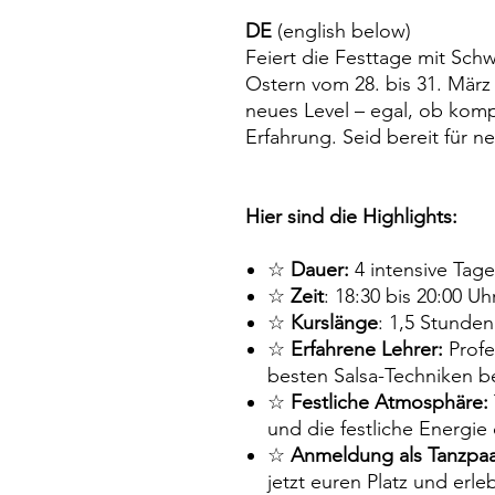
DE
(english below)
Feiert die Festtage mit Sch
Ostern vom 28. bis 31. Mär
neues Level – egal, ob komp
Erfahrung. Seid bereit für n
Hier sind die Highlights:
☆
Dauer:
4 intensive Tage
☆
Zeit
: 18:30 bis 20:00 Uh
☆
Kurslänge
: 1,5 Stunden
☆
Erfahrene Lehrer:
Profe
besten Salsa-Techniken b
☆
Festliche Atmosphäre:
und die festliche Energie
☆
Anmeldung als Tanzpaa
jetzt euren Platz und erle