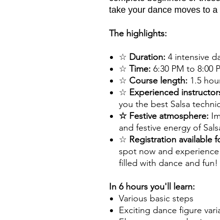
take your dance moves to a 
The highlights:
☆
Duration:
4 intensive d
☆
Time:
6:30 PM to 8:00 
☆
Course length:
1.5 hou
☆
Experienced instructor
you the best Salsa techni
☆ Festive atmosphere:
Im
and festive energy of Sal
☆
Registration available f
spot now and experience 
filled with dance and fun!
In 6 hours you'll learn:
Various basic steps
Exciting dance figure vari