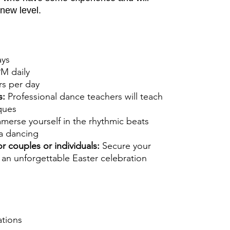
new level.
ays
PM daily
rs per day
s:
Professional dance teachers will teach
ques
merse yourself in the rhythmic beats
sa dancing
or couples or individuals:
Secure your
an unforgettable Easter celebration
ations