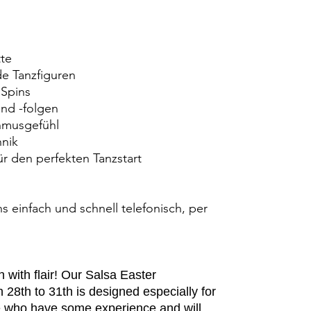
tte
e Tanzfiguren
Spins
und -folgen
hmusgefühl
hnik
r den perfekten Tanzstart
s einfach und schnell telefonisch, per
 with flair! Our Salsa Easter
28th to 31th is designed especially for
e who have some experience and will