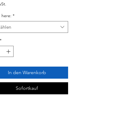
wSt.
 here:
*
ählen
*
In den Warenkorb
Sofortkauf