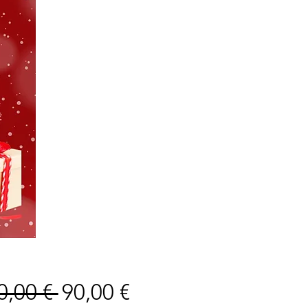
Standardpreis
Sale-
0,00 € 
90,00 €