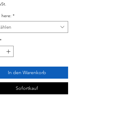
Preis
wSt.
 here:
*
ählen
*
In den Warenkorb
Sofortkauf