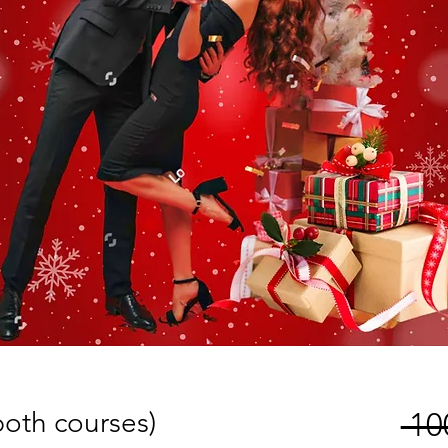
both courses)
 10