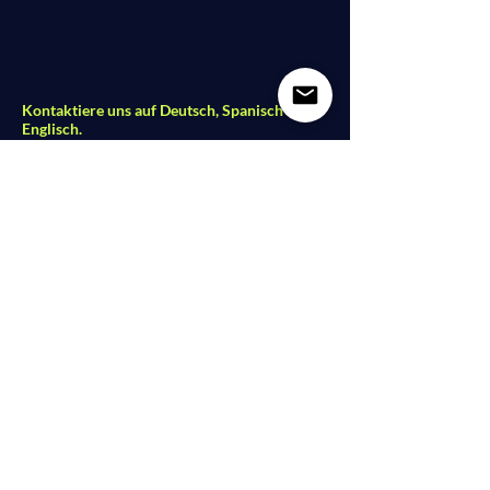
Kontaktiere uns auf Deutsch, Spanisch oder
Englisch.
Dolce Vita Dance Studio
Lindower Str. 18
13347 Berlin - Mitte
studio@dolce-vita-dance.com
Folge uns auf Social Media
Partners
|
Videos
|
Imprint
|
Data Protection
I
AGB