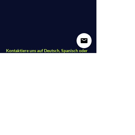
Kontaktiere uns auf Deutsch, Spanisch oder
Englisch.
Dolce Vita Dance Studio
Lindower Str. 18
13347 Berlin - Mitte
studio@dolce-vita-dance.com
Folge uns auf Social Media