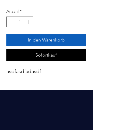
Anzahl
*
In den Warenkorb
Sofortkauf
asdfasdfadasdf