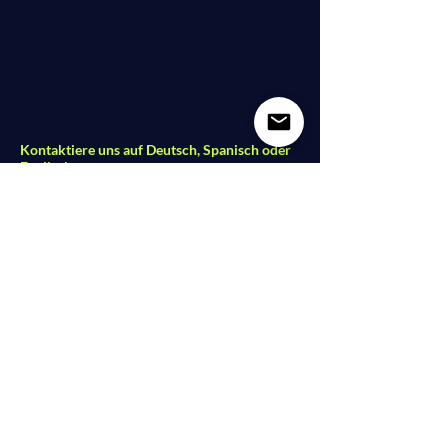
Kontaktiere uns auf Deutsch, Spanisch oder
Englisch.
Dolce Vita Dance Studio
Lindower Str. 18
13347 Berlin - Mitte
studio@dolce-vita-dance.com
Folge uns auf Social Media