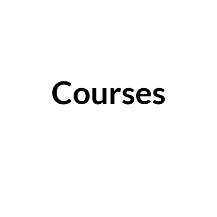
DANCE SOCIALS
KINDERKURSE
LEHRER
PREISE
RÄUME MIE
Courses