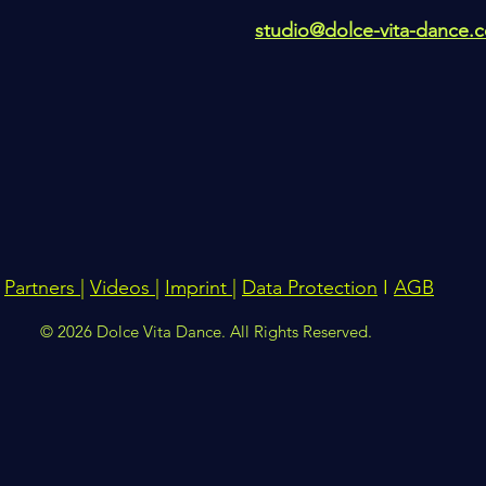
studio@dolce-vita-dance.
Partners
|
Videos
|
Imprint
|
Data Protection
I
AGB
© 2026 Dolce Vita Dance. All Rights Reserved.