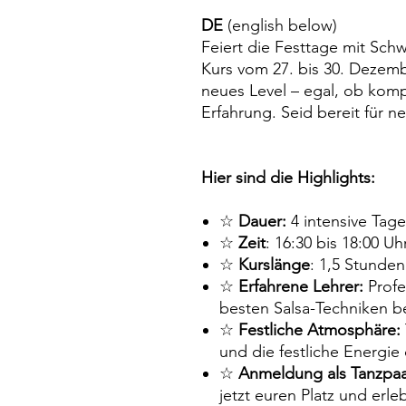
DE
(english below)
Feiert die Festtage mit Sch
Kurs vom 27. bis 30. Dezem
neues Level – egal, ob komp
Erfahrung. Seid bereit für n
Hier sind die Highlights:
☆
Dauer:
4 intensive Tage
☆
Zeit
: 16:30 bis 18:00 Uh
☆
Kurslänge
: 1,5 Stunden
☆
Erfahrene Lehrer:
Profe
besten Salsa-Techniken b
☆
Festliche Atmosphäre:
und die festliche Energie
☆
Anmeldung als Tanzpaa
jetzt euren Platz und erl