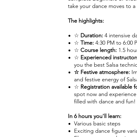
take your dance moves to a 
The highlights:
☆
Duration:
4 intensive d
☆
Time:
4:30 PM to 6:00 P
☆
Course length:
1.5 hou
☆
Experienced instructor
you the best Salsa techni
☆ Festive atmosphere:
Im
and festive energy of Sal
☆
Registration available f
spot now and experience 
filled with dance and fun!
In 6 hours you'll learn:
Various basic steps
Exciting dance figure vari