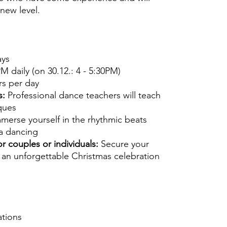
new level.
ays
M daily (on 30.12.: 4 - 5:30PM)
rs per day
s:
Professional dance teachers will teach
ques
merse yourself in the rhythmic beats
sa dancing
or couples or individuals:
Secure your
an unforgettable Christmas celebration
ations