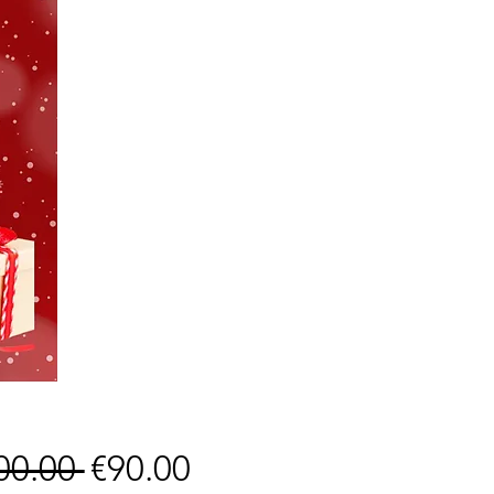
Regular
Sale
00.00 
€90.00