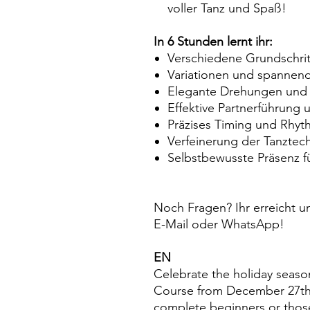
voller Tanz und Spaß!
In 6 Stunden lernt ihr:
Verschiedene Grundschri
Variationen und spannend
Elegante Drehungen und 
Effektive Partnerführung 
Präzises Timing und Rhyt
Verfeinerung der Tanztec
Selbstbewusste Präsenz fü
Noch Fragen? Ihr erreicht un
E-Mail oder WhatsApp!
EN
Celebrate the holiday season
Course from December 27th t
complete beginners or thos