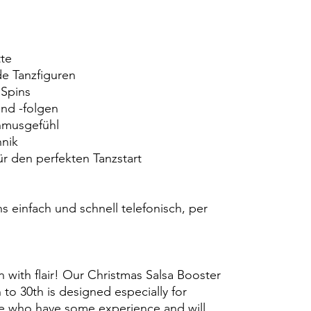
tte
e Tanzfiguren
Spins
und -folgen
hmusgefühl
hnik
r den perfekten Tanzstart
s einfach und schnell telefonisch, per
 with flair! Our Christmas Salsa Booster
o 30th is designed especially for
e who have some experience and will