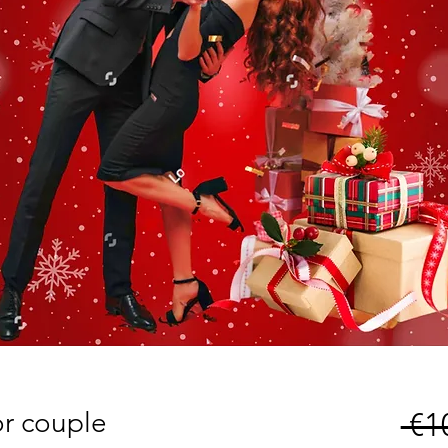
or couple
 €1