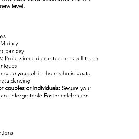
new level.
ays
PM daily
rs per day
s:
Professional dance teachers will teach
hniques
merse yourself in the rhythmic beats
hata dancing
or couples or individuals:
Secure your
an unforgettable Easter celebration
ations