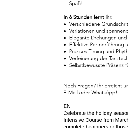
Spaß!
In 6 Stunden lernt ihr:
Verschiedene Grundschri
Variationen und spannend
Elegante Drehungen und 
Effektive Partnerführung 
Präzises Timing und Rhyt
Verfeinerung der Tanztec
Selbstbewusste Präsenz fü
Noch Fragen? Ihr erreicht un
E-Mail oder WhatsApp!
EN
Celebrate the holiday season
Intensive Course from March 
complete beginners or thos