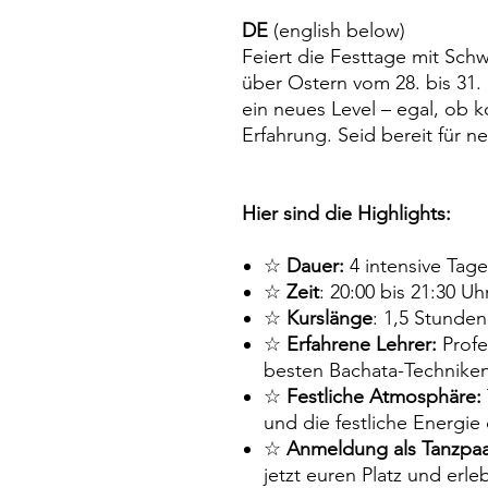
DE
(english below)
Feiert die Festtage mit Sch
über Ostern vom 28. bis 31
ein neues Level – egal, ob 
Erfahrung. Seid bereit für n
Hier sind die Highlights:
☆
Dauer:
4 intensive Tage
☆
Zeit
: 20:00 bis 21:30 Uh
☆
Kurslänge
: 1,5 Stunden
☆
Erfahrene Lehrer:
Profe
besten Bachata-Techniken
☆
Festliche Atmosphäre:
und die festliche Energie
☆
Anmeldung als Tanzpaa
jetzt euren Platz und erle