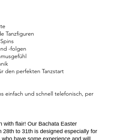
tte
e Tanzfiguren
Spins
und -folgen
hmusgefühl
hnik
r den perfekten Tanzstart
s einfach und schnell telefonisch, per
 with flair! Our Bachata Easter
28th to 31th is designed especially for
e who have some experience and will