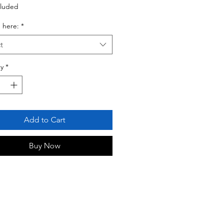
cluded
 here:
*
t
y
*
Add to Cart
Buy Now