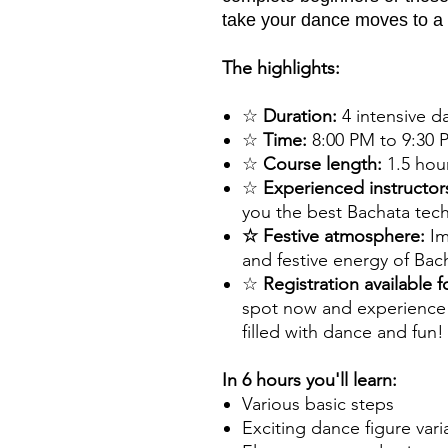
take your dance moves to a 
The highlights:
☆
Duration:
4 intensive d
☆
Time:
8:00 PM to 9:30 
☆
Course length:
1.5 hou
☆
Experienced instructor
you the best Bachata tec
☆ Festive atmosphere:
Im
and festive energy of Bac
☆
Registration available f
spot now and experience 
filled with dance and fun!
In 6 hours you'll learn:
Various basic steps
Exciting dance figure vari